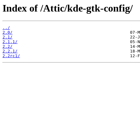
Index of /Attic/kde-gtk-config/
../
2.0/
2.1/
2.1.1/
2.2/
2.2.1/
2.2rc1/