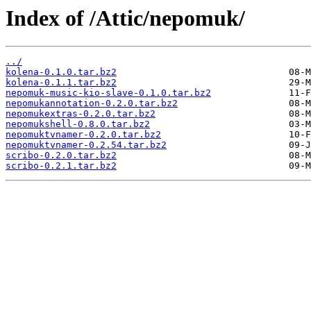
Index of /Attic/nepomuk/
../
kolena-0.1.0.tar.bz2
kolena-0.1.1.tar.bz2
nepomuk-music-kio-slave-0.1.0.tar.bz2
nepomukannotation-0.2.0.tar.bz2
nepomukextras-0.2.0.tar.bz2
nepomukshell-0.8.0.tar.bz2
nepomuktvnamer-0.2.0.tar.bz2
nepomuktvnamer-0.2.54.tar.bz2
scribo-0.2.0.tar.bz2
scribo-0.2.1.tar.bz2