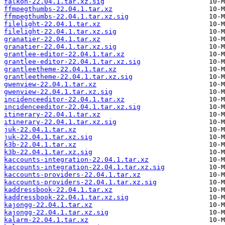
falkon-22.04.1.tar.xz.sig
ffmpegthumbs-22.04.1.tar.xz
ffmpegthumbs-22.04.1.tar.xz.sig
filelight-22.04.1.tar.xz
filelight-22.04.1.tar.xz.sig
granatier-22.04.1.tar.xz
granatier-22.04.1.tar.xz.sig
grantlee-editor-22.04.1.tar.xz
grantlee-editor-22.04.1.tar.xz.sig
grantleetheme-22.04.1.tar.xz
grantleetheme-22.04.1.tar.xz.sig
gwenview-22.04.1.tar.xz
gwenview-22.04.1.tar.xz.sig
incidenceeditor-22.04.1.tar.xz
incidenceeditor-22.04.1.tar.xz.sig
itinerary-22.04.1.tar.xz
itinerary-22.04.1.tar.xz.sig
juk-22.04.1.tar.xz
juk-22.04.1.tar.xz.sig
k3b-22.04.1.tar.xz
k3b-22.04.1.tar.xz.sig
kaccounts-integration-22.04.1.tar.xz
kaccounts-integration-22.04.1.tar.xz.sig
kaccounts-providers-22.04.1.tar.xz
kaccounts-providers-22.04.1.tar.xz.sig
kaddressbook-22.04.1.tar.xz
kaddressbook-22.04.1.tar.xz.sig
kajongg-22.04.1.tar.xz
kajongg-22.04.1.tar.xz.sig
kalarm-22.04.1.tar.xz