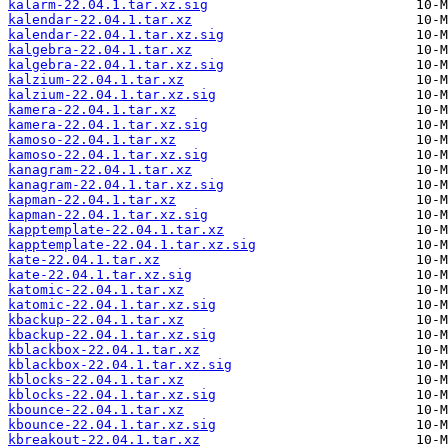
kalarm-22.04.1.tar.xz.sig
kalendar-22.04.1.tar.xz
kalendar-22.04.1.tar.xz.sig
kalgebra-22.04.1.tar.xz
kalgebra-22.04.1.tar.xz.sig
kalzium-22.04.1.tar.xz
kalzium-22.04.1.tar.xz.sig
kamera-22.04.1.tar.xz
kamera-22.04.1.tar.xz.sig
kamoso-22.04.1.tar.xz
kamoso-22.04.1.tar.xz.sig
kanagram-22.04.1.tar.xz
kanagram-22.04.1.tar.xz.sig
kapman-22.04.1.tar.xz
kapman-22.04.1.tar.xz.sig
kapptemplate-22.04.1.tar.xz
kapptemplate-22.04.1.tar.xz.sig
kate-22.04.1.tar.xz
kate-22.04.1.tar.xz.sig
katomic-22.04.1.tar.xz
katomic-22.04.1.tar.xz.sig
kbackup-22.04.1.tar.xz
kbackup-22.04.1.tar.xz.sig
kblackbox-22.04.1.tar.xz
kblackbox-22.04.1.tar.xz.sig
kblocks-22.04.1.tar.xz
kblocks-22.04.1.tar.xz.sig
kbounce-22.04.1.tar.xz
kbounce-22.04.1.tar.xz.sig
kbreakout-22.04.1.tar.xz