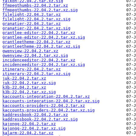
falkon-22.04.2.tar.xz.sig
ffmpegthumbs-22.04.2.tar.xz
ffmpegthumbs-22.04.2.tar.xz.sig
filelight-22.04.2.tar.xz
filelight-22.04.2.tar.xz.sig
granatier-22.04.2.tar.xz
granatier-22.04.2.tar.xz.sig
grantlee-editor-22.04.2.tar.xz
grantlee-editor-22.04.2.tar.xz.sig
grantleetheme-22.04.2.tar.xz
grantleetheme-22.04.2.tar.xz.sig
gwenview-22.04.2.tar.xz
gwenview-22.04.2.tar.xz.sig
incidenceeditor-22.04.2.tar.xz
incidenceeditor-22.04.2.tar.xz.sig
itinerary-22.04.2.tar.xz
itinerary-22.04.2.tar.xz.sig
juk-22.04.2.tar.xz
juk-22.04.2.tar.xz.sig
k3b-22.04.2.tar.xz
k3b-22.04.2.tar.xz.sig
kaccounts-integration-22.04.2.tar.xz
kaccounts-integration-22.04.2.tar.xz.sig
kaccounts-providers-22.04.2.tar.xz
kaccounts-providers-22.04.2.tar.xz.sig
kaddressbook-22.04.2.tar.xz
kaddressbook-22.04.2.tar.xz.sig
kajongg-22.04.2.tar.xz
kajongg-22.04.2.tar.xz.sig
kalarm-22.04.2.tar.xz