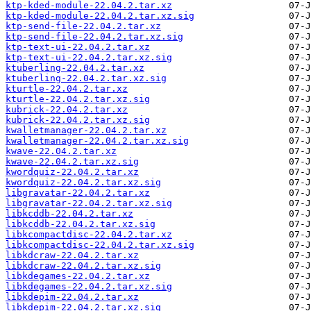
ktp-kded-module-22.04.2.tar.xz
ktp-kded-module-22.04.2.tar.xz.sig
ktp-send-file-22.04.2.tar.xz
ktp-send-file-22.04.2.tar.xz.sig
ktp-text-ui-22.04.2.tar.xz
ktp-text-ui-22.04.2.tar.xz.sig
ktuberling-22.04.2.tar.xz
ktuberling-22.04.2.tar.xz.sig
kturtle-22.04.2.tar.xz
kturtle-22.04.2.tar.xz.sig
kubrick-22.04.2.tar.xz
kubrick-22.04.2.tar.xz.sig
kwalletmanager-22.04.2.tar.xz
kwalletmanager-22.04.2.tar.xz.sig
kwave-22.04.2.tar.xz
kwave-22.04.2.tar.xz.sig
kwordquiz-22.04.2.tar.xz
kwordquiz-22.04.2.tar.xz.sig
libgravatar-22.04.2.tar.xz
libgravatar-22.04.2.tar.xz.sig
libkcddb-22.04.2.tar.xz
libkcddb-22.04.2.tar.xz.sig
libkcompactdisc-22.04.2.tar.xz
libkcompactdisc-22.04.2.tar.xz.sig
libkdcraw-22.04.2.tar.xz
libkdcraw-22.04.2.tar.xz.sig
libkdegames-22.04.2.tar.xz
libkdegames-22.04.2.tar.xz.sig
libkdepim-22.04.2.tar.xz
libkdepim-22.04.2.tar.xz.sig