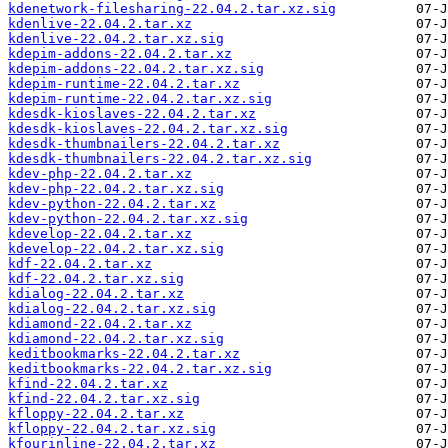
kdenetwork-filesharing-22.04.2.tar.xz.sig
kdenlive-22.04.2.tar.xz
kdenlive-22.04.2.tar.xz.sig
kdepim-addons-22.04.2.tar.xz
kdepim-addons-22.04.2.tar.xz.sig
kdepim-runtime-22.04.2.tar.xz
kdepim-runtime-22.04.2.tar.xz.sig
kdesdk-kioslaves-22.04.2.tar.xz
kdesdk-kioslaves-22.04.2.tar.xz.sig
kdesdk-thumbnailers-22.04.2.tar.xz
kdesdk-thumbnailers-22.04.2.tar.xz.sig
kdev-php-22.04.2.tar.xz
kdev-php-22.04.2.tar.xz.sig
kdev-python-22.04.2.tar.xz
kdev-python-22.04.2.tar.xz.sig
kdevelop-22.04.2.tar.xz
kdevelop-22.04.2.tar.xz.sig
kdf-22.04.2.tar.xz
kdf-22.04.2.tar.xz.sig
kdialog-22.04.2.tar.xz
kdialog-22.04.2.tar.xz.sig
kdiamond-22.04.2.tar.xz
kdiamond-22.04.2.tar.xz.sig
keditbookmarks-22.04.2.tar.xz
keditbookmarks-22.04.2.tar.xz.sig
kfind-22.04.2.tar.xz
kfind-22.04.2.tar.xz.sig
kfloppy-22.04.2.tar.xz
kfloppy-22.04.2.tar.xz.sig
kfourinline-22.04.2.tar.xz