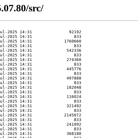
.07.80/src/