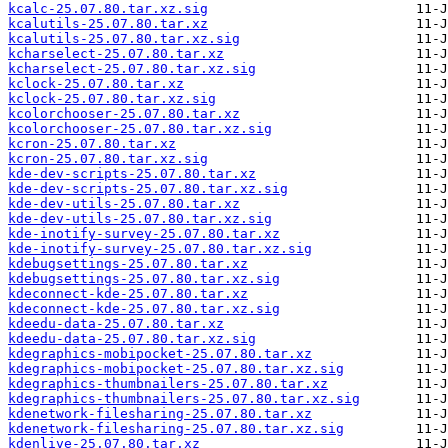
kcalc-25.07.80.tar.xz.sig
kcalutils-25.07.80.tar.xz
kcalutils-25.07.80.tar.xz.sig
kcharselect-25.07.80.tar.xz
kcharselect-25.07.80.tar.xz.sig
kclock-25.07.80.tar.xz
kclock-25.07.80.tar.xz.sig
kcolorchooser-25.07.80.tar.xz
kcolorchooser-25.07.80.tar.xz.sig
kcron-25.07.80.tar.xz
kcron-25.07.80.tar.xz.sig
kde-dev-scripts-25.07.80.tar.xz
kde-dev-scripts-25.07.80.tar.xz.sig
kde-dev-utils-25.07.80.tar.xz
kde-dev-utils-25.07.80.tar.xz.sig
kde-inotify-survey-25.07.80.tar.xz
kde-inotify-survey-25.07.80.tar.xz.sig
kdebugsettings-25.07.80.tar.xz
kdebugsettings-25.07.80.tar.xz.sig
kdeconnect-kde-25.07.80.tar.xz
kdeconnect-kde-25.07.80.tar.xz.sig
kdeedu-data-25.07.80.tar.xz
kdeedu-data-25.07.80.tar.xz.sig
kdegraphics-mobipocket-25.07.80.tar.xz
kdegraphics-mobipocket-25.07.80.tar.xz.sig
kdegraphics-thumbnailers-25.07.80.tar.xz
kdegraphics-thumbnailers-25.07.80.tar.xz.sig
kdenetwork-filesharing-25.07.80.tar.xz
kdenetwork-filesharing-25.07.80.tar.xz.sig
kdenlive-25.07.80.tar.xz