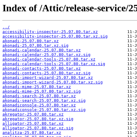
Index of /Attic/release-service/25
../
accessibility-inspector-25.07.80.tar.xz
accessibility-inspector-25.07.80.tar.xz.sig
akonadi-25.07.80.tar.xz
akonadi-25.07.80.tar.xz.sig
akonadi-calendar-25.07.80.tar.xz
akonadi-calendar-25.07.80.tar.xz.sig
akonadi-calendar-tools-25.07.80.tar.xz
akonadi-calendar-tools-25.07.80.tar.xz.sig
akonadi-contacts-25.07.80.tar.xz
akonadi-contacts-25.07.80.tar.xz.sig
akonadi-import-wizard-25.07.80.tar.xz
akonadi-import-wizard-25.07.80.tar.xz.sig
akonadi-mime-25.07.80.tar.xz
akonadi-mime-25.07.80.tar.xz.sig
akonadi-search-25.07.80.tar.xz
akonadi-search-25.07.80.tar.xz.sig
akonadiconsole-25.07.80.tar.xz
akonadiconsole-25.07.80.tar.xz.sig
akregator-25.07.80.tar.xz
akregator-25.07.80.tar.xz.sig
alligator-25.07.80.tar.xz
alligator-25.07.80.tar.xz.sig
analitza-25.07.80.tar.xz